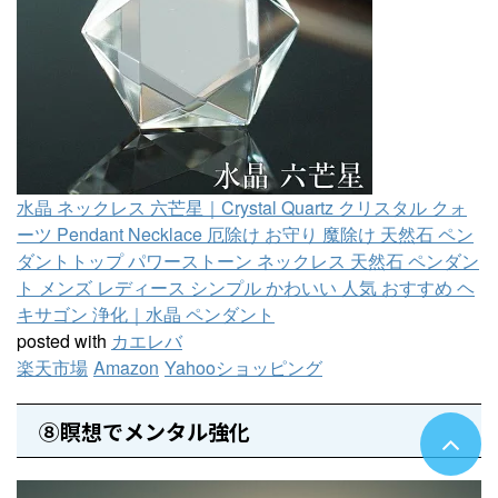
水晶 ネックレス 六芒星｜Crystal Quartz クリスタル クォ
ーツ Pendant Necklace 厄除け お守り 魔除け 天然石 ペン
ダントトップ パワーストーン ネックレス 天然石 ペンダン
ト メンズ レディース シンプル かわいい 人気 おすすめ ヘ
キサゴン 浄化｜水晶 ペンダント
posted with
カエレバ
楽天市場
Amazon
Yahooショッピング
⑧瞑想でメンタル強化