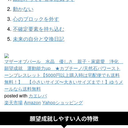
動かない
心のブロックを外す
不確定要素を持ち込む
未来の自分と交換日記
マザーオブパール 水晶 優しさ 親子・家庭愛 浄化
願望成就 運動能力up ★カプチーノ/天然石パワースト
ーンブレスレット【5000円以上購入時は宅配便でも送料
無料！】 【小さいサイズ〜大きいサイズまで！】ゆうメ
ールなら送料無料
posted with
カエレバ
楽天市場
Amazon
Yahooショッピング
願望成就しやすい人の特徴