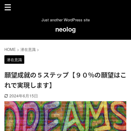
Just another WordPress site
neolog
HOME
>
潜在意識
>
潜在意識
願望成就の５ステップ【９０%の願望はこ
れで実現します】
2024年6月15日