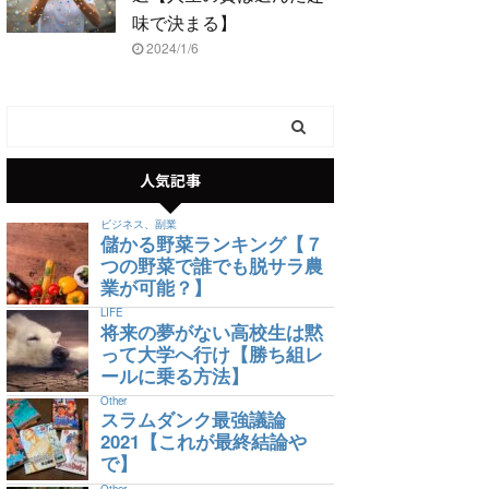
味で決まる】
2024/1/6
人気記事
ビジネス、副業
儲かる野菜ランキング【７
つの野菜で誰でも脱サラ農
業が可能？】
LIFE
将来の夢がない高校生は黙
って大学へ行け【勝ち組レ
ールに乗る方法】
Other
スラムダンク最強議論
2021【これが最終結論や
で】
Other