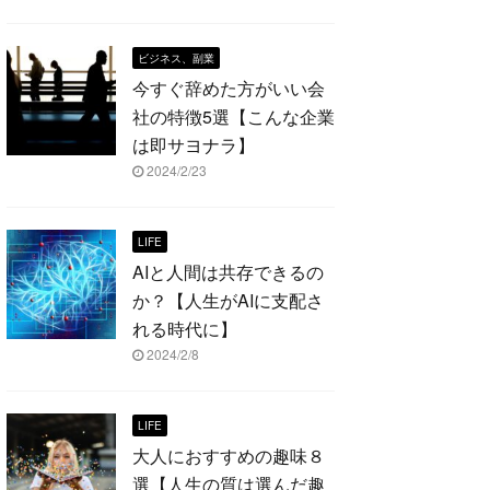
ビジネス、副業
今すぐ辞めた方がいい会
社の特徴5選【こんな企業
は即サヨナラ】
2024/2/23
LIFE
AIと人間は共存できるの
か？【人生がAIに支配さ
れる時代に】
2024/2/8
LIFE
大人におすすめの趣味８
選【人生の質は選んだ趣