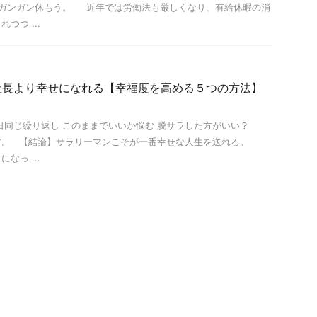
ガンガン休もう。 近年では労働法も厳しくなり、有給休暇の消
つつ ...
社長より幸せになれる【幸福度を高める５つの方法】
日同じ繰り返し このままでいいか悩む 脱サラした方がいい？
す。 【結論】サラリーマンこそが一番幸せな人生を送れる。
なっ ...