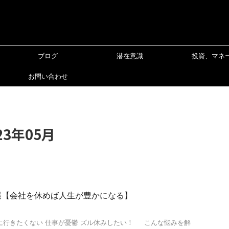
ブログ
潜在意識
投資、マネ
お問い合わせ
3年05月
選【会社を休めば人生が豊かになる】
に行きたくない 仕事が憂鬱 ズル休みしたい！ こんな悩みを解