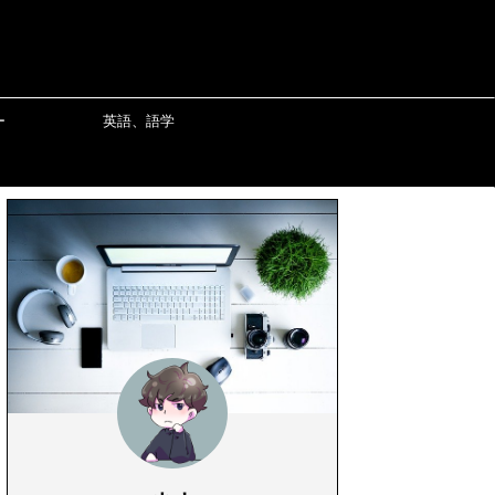
ー
英語、語学