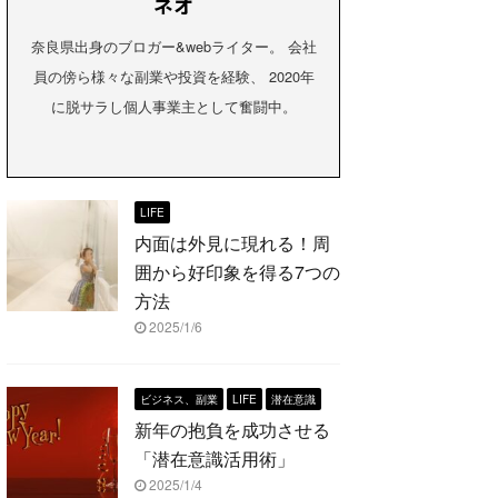
ネオ
奈良県出身のブロガー&webライター。 会社
員の傍ら様々な副業や投資を経験、 2020年
に脱サラし個人事業主として奮闘中。
LIFE
内面は外見に現れる！周
囲から好印象を得る7つの
方法
2025/1/6
ビジネス、副業
LIFE
潜在意識
新年の抱負を成功させる
「潜在意識活用術」
2025/1/4