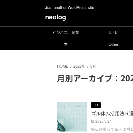
Just another WordPress site
neolog
ビジネス、副業
LIFE
本
Other
HOME
>
2023年
>
5月
月別アーカイブ：202
LIFE
ズル休み活用法５
2023/5/24
毎日頑張ってる人 会社