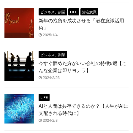
ビジネス、副業
LIFE
潜在意識
新年の抱負を成功させる「潜在意識活用
術」
2025/1/4
ビジネス、副業
今すぐ辞めた方がいい会社の特徴5選【こ
んな企業は即サヨナラ】
2024/2/23
LIFE
AIと人間は共存できるのか？【人生がAIに
支配される時代に】
2024/2/8