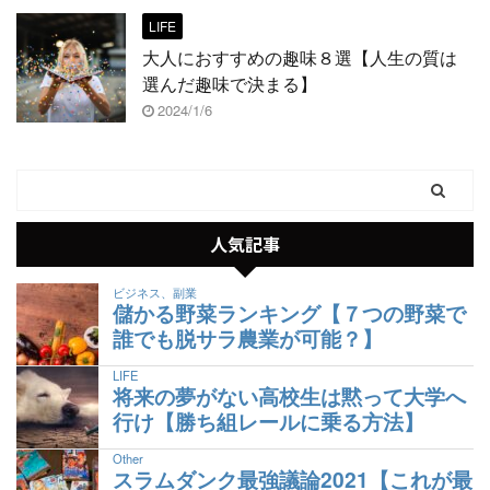
LIFE
大人におすすめの趣味８選【人生の質は
選んだ趣味で決まる】
2024/1/6
人気記事
ビジネス、副業
儲かる野菜ランキング【７つの野菜で
誰でも脱サラ農業が可能？】
LIFE
将来の夢がない高校生は黙って大学へ
行け【勝ち組レールに乗る方法】
Other
スラムダンク最強議論2021【これが最