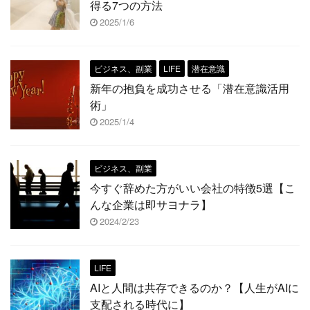
得る7つの方法
2025/1/6
ビジネス、副業
LIFE
潜在意識
新年の抱負を成功させる「潜在意識活用
術」
2025/1/4
ビジネス、副業
今すぐ辞めた方がいい会社の特徴5選【こ
んな企業は即サヨナラ】
2024/2/23
LIFE
AIと人間は共存できるのか？【人生がAIに
支配される時代に】