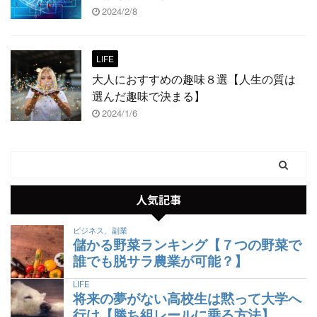
2024/2/8
LIFE
大人におすすめの趣味８選【人生の質は
選んだ趣味で決まる】
2024/1/6
人気記事
ビジネス、副業
儲かる野菜ランキング【７つの野菜で
誰でも脱サラ農業が可能？】
LIFE
将来の夢がない高校生は黙って大学へ
行け【勝ち組レールに乗る方法】