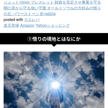
ジェット10mm ブレスレット 財政を安定させ事業を守る
闇の霊から守る強い守護 オールドソウルの方好みの悟り
の石 パワーストーン B1jet034
posted with
カエレバ
楽天市場
Amazon
Yahooショッピング
①悟りの境地とはなにか