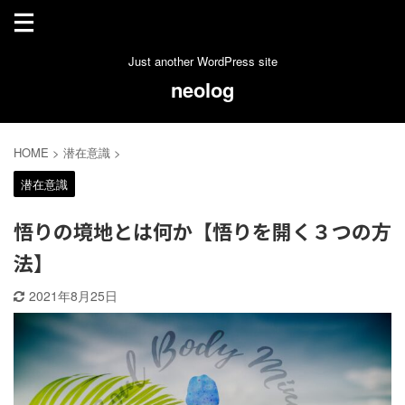
Just another WordPress site
neolog
HOME
>
潜在意識
>
潜在意識
悟りの境地とは何か【悟りを開く３つの方
法】
2021年8月25日