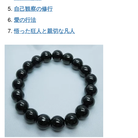
自己観察の修行
愛の行法
悟った狂人と親切な凡人