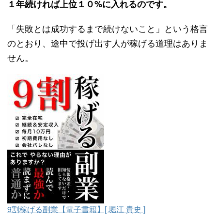
１年続ければ上位１０%に入れるのです。
「失敗とは成功するまで続けないこと」という格言
のとおり、途中で投げ出す人が稼げる道理はありま
せん。
9割稼げる副業【電子書籍】[ 堀江 貴史 ]