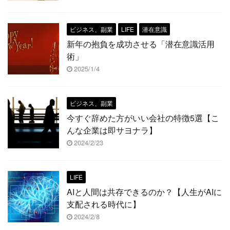
ビジネス、副業
LIFE
潜在意識
新年の抱負を成功させる「潜在意識活用
術」
2025/1/4
ビジネス、副業
今すぐ辞めた方がいい会社の特徴5選【こ
んな企業は即サヨナラ】
2024/2/23
LIFE
AIと人間は共存できるのか？【人生がAIに
支配される時代に】
2024/2/8