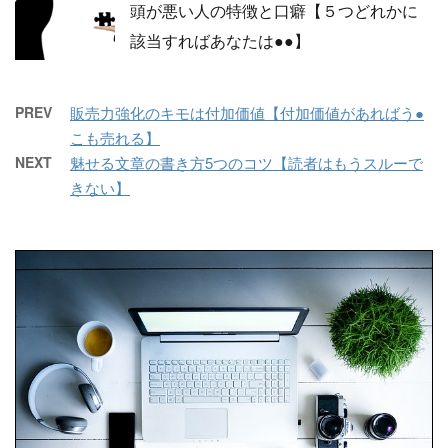
頭が悪い人の特徴と口癖【５つどれかに
該当すればあなたは●●】
PREV
販売力強化のキモは付加価値【付加価値があればう●
こも売れる】
NEXT
魅せる文章の書き方5つのコツ【読者はもうスルーで
きない】