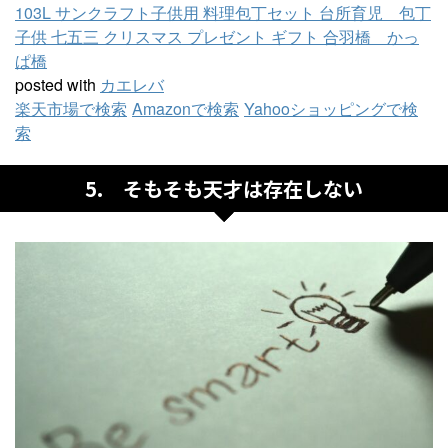
103L サンクラフト子供用 料理包丁セット 台所育児 包丁
子供 七五三 クリスマス プレゼント ギフト 合羽橋 かっ
ぱ橋
posted with
カエレバ
楽天市場で検索
Amazonで検索
Yahooショッピングで検
索
5. そもそも天才は存在しない