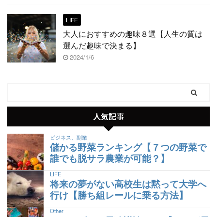
LIFE
大人におすすめの趣味８選【人生の質は
選んだ趣味で決まる】
2024/1/6
人気記事
ビジネス、副業
儲かる野菜ランキング【７つの野菜で
誰でも脱サラ農業が可能？】
LIFE
将来の夢がない高校生は黙って大学へ
行け【勝ち組レールに乗る方法】
Other