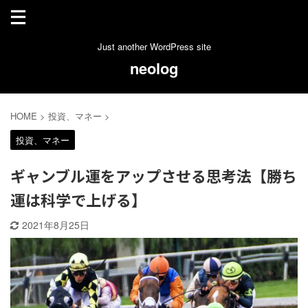
Just another WordPress site
neolog
HOME
>
投資、マネー
>
投資、マネー
ギャンブル運をアップさせる思考法【勝ち
運は科学で上げる】
2021年8月25日