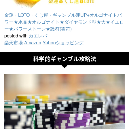
金運・LOTO・くじ運・ギャンブル運UP+オルゴナイトパ
ワー★水晶★オルゴナイト★ダイヤモンド型★大★イエロ
ー★パワーストーン★護符(霊符)
posted with
カエレバ
楽天市場
Amazon
Yahooショッピング
科学的ギャンブル攻略法