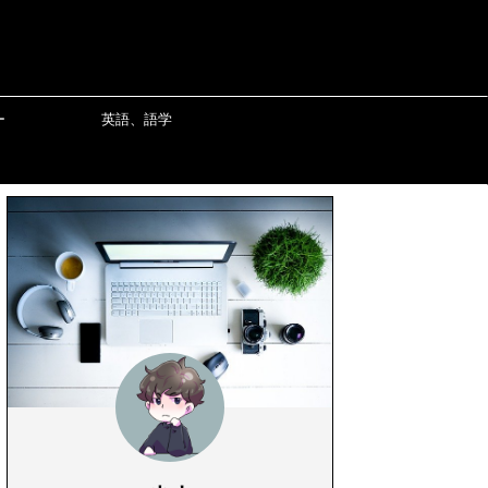
ー
英語、語学