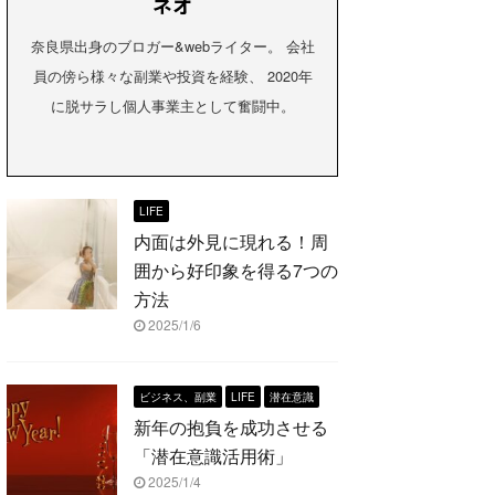
ネオ
奈良県出身のブロガー&webライター。 会社
員の傍ら様々な副業や投資を経験、 2020年
に脱サラし個人事業主として奮闘中。
LIFE
内面は外見に現れる！周
囲から好印象を得る7つの
方法
2025/1/6
ビジネス、副業
LIFE
潜在意識
新年の抱負を成功させる
「潜在意識活用術」
2025/1/4