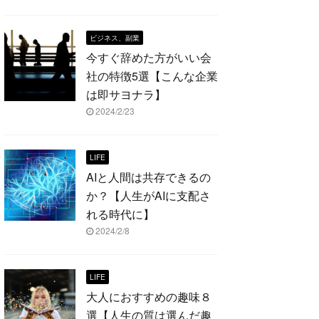
ビジネス、副業
今すぐ辞めた方がいい会
社の特徴5選【こんな企業
は即サヨナラ】
2024/2/23
LIFE
AIと人間は共存できるの
か？【人生がAIに支配さ
れる時代に】
2024/2/8
LIFE
大人におすすめの趣味８
選【人生の質は選んだ趣