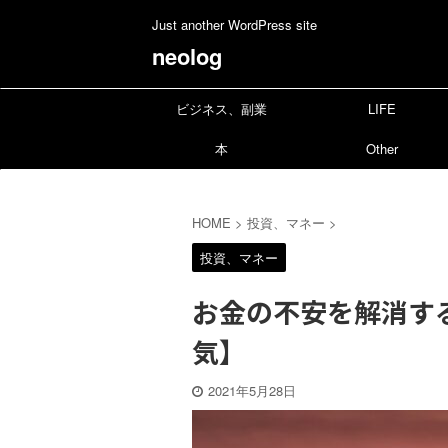
Just another WordPress site
neolog
ビジネス、副業
LIFE
本
Other
HOME
>
投資、マネー
>
投資、マネー
お金の不安を解消す
気】
2021年5月28日