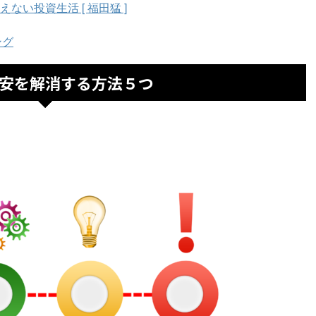
い投資生活 [ 福田猛 ]
ング
安を解消する方法５つ