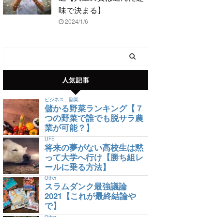
味で決まる】
2024/1/6
人気記事
ビジネス、副業
儲かる野菜ランキング【７
つの野菜で誰でも脱サラ農
業が可能？】
LIFE
将来の夢がない高校生は黙
って大学へ行け【勝ち組レ
ールに乗る方法】
Other
スラムダンク最強議論
2021【これが最終結論や
で】
Other